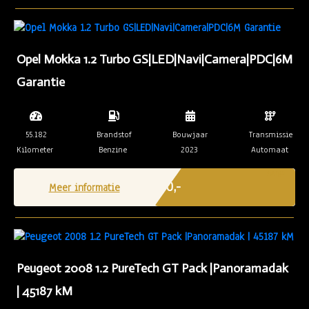
Opel Mokka 1.2 Turbo GS|LED|Navi|Camera|PDC|6M
Garantie
55.182
Brandstof
Bouwjaar
Transmissie
Kilometer
Benzine
2023
Automaat
Marge
€ 0,-
Meer informatie
Peugeot 2008 1.2 PureTech GT Pack |Panoramadak
| 45187 kM