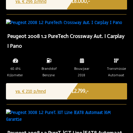
€ 18.000,-
va. €
296
p/mnd
Peugeot 2008 1.2 PureTech Crossway Aut. I Carplay
I Pano
60.494
Brandstof
Bouwjaar
Transmissie
Kilometer
Benzine
2018
Automaat
Marge
€ 12.799,-
va. €
210
p/mnd