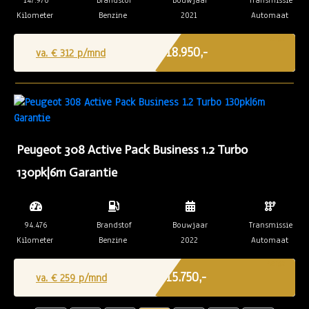
147.970
Brandstof
Bouwjaar
Transmissie
Kilometer
Benzine
2021
Automaat
Marge
€ 18.950,-
va. €
312
p/mnd
Peugeot 308 Active Pack Business 1.2 Turbo
130pk|6m Garantie
94.476
Brandstof
Bouwjaar
Transmissie
Kilometer
Benzine
2022
Automaat
Marge
€ 15.750,-
va. €
259
p/mnd