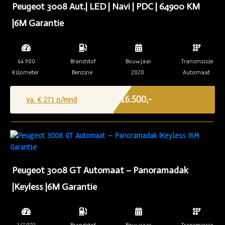
Peugeot 3008 Aut.| LED | Navi | PDC | 64900 KM
|6M Garantie
64.900
Brandstof
Bouwjaar
Transmissie
Kilometer
Benzine
2020
Automaat
Marge
€ 16.500,-
va. €
271
p/mnd
Peugeot 3008 GT Automaat – Panoramadak
|Keyless |6M Garantie