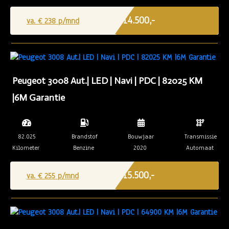
Marge
€ 14.500,-
va. €
238
p/mnd
Peugeot 3008 Aut.| LED | Navi | PDC | 82025 KM
|6M Garantie
82.025
Brandstof
Bouwjaar
Transmissie
Kilometer
Benzine
2020
Automaat
Marge
€ 15.500,-
va. €
255
p/mnd