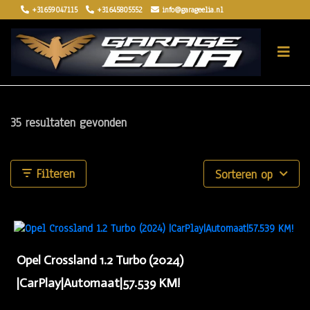
+31659047115
+31645805552
info@garageelia.nl
35 resultaten gevonden
Filteren
Sorteren op
Opel Crossland 1.2 Turbo (2024)
|CarPlay|Automaat|57.539 KM!