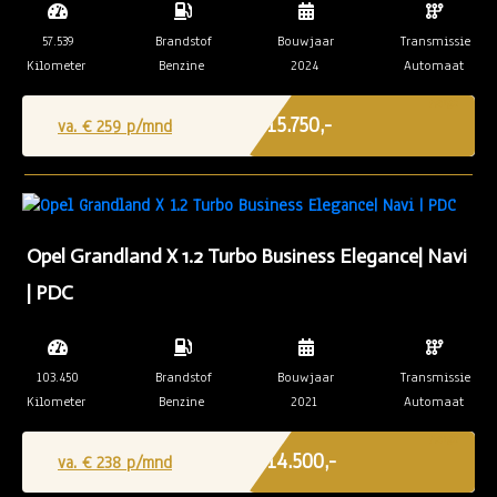
57.539
Brandstof
Bouwjaar
Transmissie
Kilometer
Benzine
2024
Automaat
Marge
€ 15.750,-
va. €
259
p/mnd
Opel Grandland X 1.2 Turbo Business Elegance| Navi
| PDC
103.450
Brandstof
Bouwjaar
Transmissie
Kilometer
Benzine
2021
Automaat
Marge
€ 14.500,-
va. €
238
p/mnd