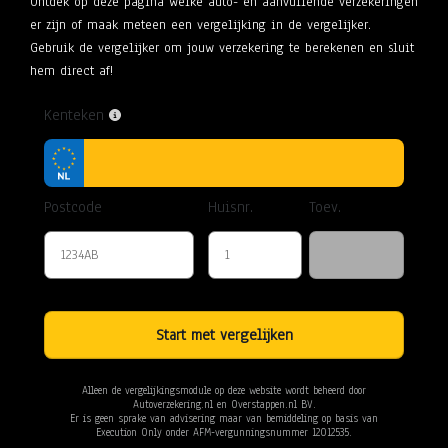
Ontdek op deze pagina welke auto- en aanvullende verzekeringen
er zijn of maak meteen een vergelijking in de vergelijker.
Gebruik de vergelijker om jouw verzekering te berekenen en sluit
hem direct af!
Kenteken
Postcode
Huisnr.
Toev.
Start met vergelijken
Alleen de vergelijkingsmodule op deze website wordt beheerd door
Autoverzekering.nl
en Overstappen.nl BV.
Er is geen sprake van advisering maar van bemiddeling op basis van
Execution Only
onder AFM-vergunningsnummer 12012535.