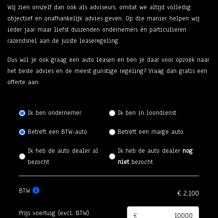
Wij zien onszelf dan ook als adviseurs, omdat we altijd volledig
objectief en onafhankelijk advies geven. Op die manier helpen wij
ieder jaar maar liefst duizenden ondernemers én particulieren
razendsnel aan de juiste leaseregeling.
Dus wil je ook graag een auto leasen en ben je daar voor opzoek naar
het beste advies en de meest gunstige regeling? Vraag dan gratis een
offerte aan:
Ik ben ondernemer
Ik ben in loondienst
Betreft een BTW-auto
Betreft een marge auto
Ik heb de auto dealer al
Ik heb de auto dealer
nog
bezocht
niet
bezocht
BTW
Prijs voertuig (excl. BTW)
€