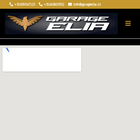
+31659047115
+31645805552
info@garageelia.nl