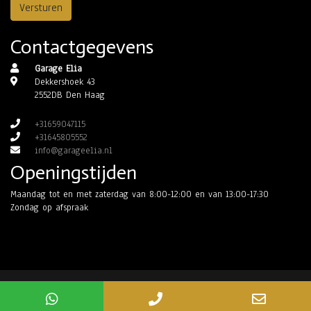
Versturen
Contactgegevens
Garage Elia
Dekkershoek 43
2552DB Den Haag
+31659047115
+31645805552
info@garageelia.nl
Openingstijden
Maandag tot en met zaterdag van 8:00-12:00 en van 13:00-17:30
Zondag op afspraak
Mogelijk gemaakt door
Mobilox