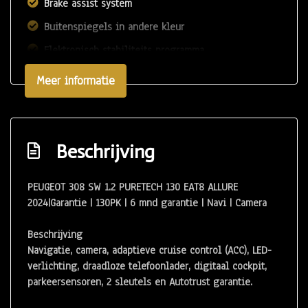
Brake assist system
Buitenspiegels in andere kleur
Elektronisch stabiliteits programma
Elektronische remkrachtverdeling
Meer informatie
Hoofd airbag(s) achter
Hoofd airbag(s) voor
Keyless start
Beschrijving
Multimedia scherm standaard
PEUGEOT 308 SW 1.2 PURETECH 130 EAT8 ALLURE
Passagiersairbag
2024|Garantie | 130PK | 6 mnd garantie | Navi | Camera
Rijstrooksensor met correctie
Beschrijving
Rondomzicht camera
Navigatie, camera, adaptieve cruise control (ACC), LED-
Volledig digitaal instrumentenpaneel
verlichting, draadloze telefoonlader, digitaal cockpit,
parkeersensoren, 2 sleutels en Autotrust garantie.
Zij airbag(s) voor