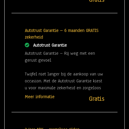
op belangrijke onderdelen zoals de motor
en transmissie, bovenop de wettelijke
garantie.
Autotrust Garantie – 6 maanden GRATIS
zekerheid
Autotrust Garantie
Autotrust Garantie – Rij weg met een
gerust gevoel
Twijfel niet langer bij de aankoop van uw
occasion. Met de Autotrust Garantie kiest
u voor maximale zekerheid en zorgeloos
rijplezier.
Meer informatie
Gratis
Bij aankoop van uw auto bij ons kunt u
deze garantie direct afsluiten. De
Autotrust Garantie biedt uitgebreide