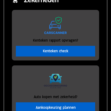
Kenteken rapport opvragen?
Kenteken check
Auto kopen met zekerheid?
Aankoopkeuring plannen