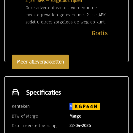
bescherming op essentiële onderdelen
2 jaar APK – zorgeloos rijden
en geeft u het vertrouwen dat u nodig
Onze advertentieauto’s worden in de
heeft om met een goed gevoel de weg
meeste gevallen geleverd met 2 jaar APK,
op te gaan.
zodat u direct zorgeloos de weg op kunt.
Gratis
Uw occasion voelt als nieuw – vanaf dag
één.
Meer afleverpakketten
Specificaties
Kenteken
KGP64N
NL
BTW of Marge
Marge
Datum eerste toelating
22-04-2026