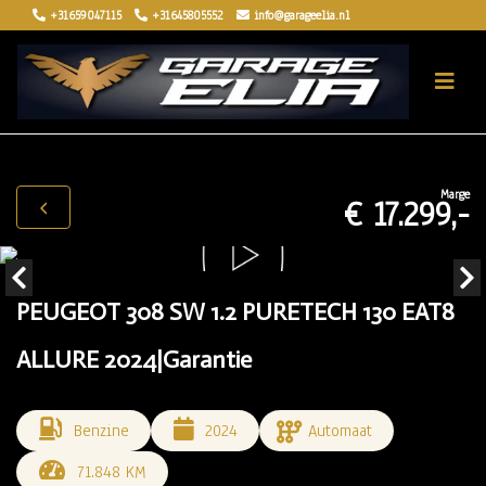
+31659047115
+31645805552
info@garageelia.nl
Marge
€ 17.299,-
PEUGEOT 308 SW 1.2 PURETECH 130 EAT8
ALLURE 2024|Garantie
Benzine
2024
Automaat
71.848 KM